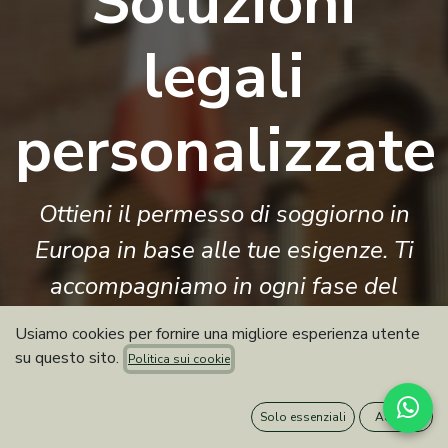
Soluzioni
legali
personalizzate
Ottieni il permesso di soggiorno in
Europa in base alle tue esigenze. Ti
accompagniamo in ogni fase del
processo.
Usiamo cookies per fornire una migliore esperienza utente
su questo sito.
Politica sui cookie
Controlla subito il tuo caso!
Solo essenziali
Accetto